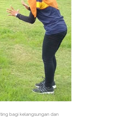
nting bagi kelangsungan dan