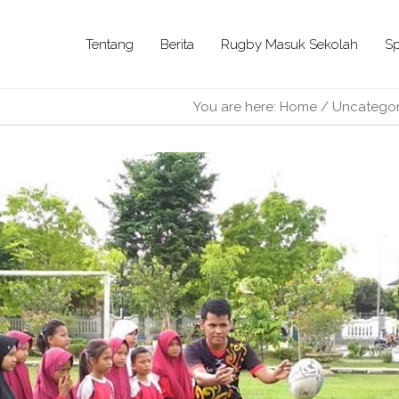
Tentang
Berita
Rugby Masuk Sekolah
Sp
You are here:
Home
/
Uncategor