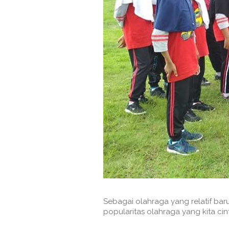
Sebagai olahraga yang relatif ba
popularitas olahraga yang kita cinta