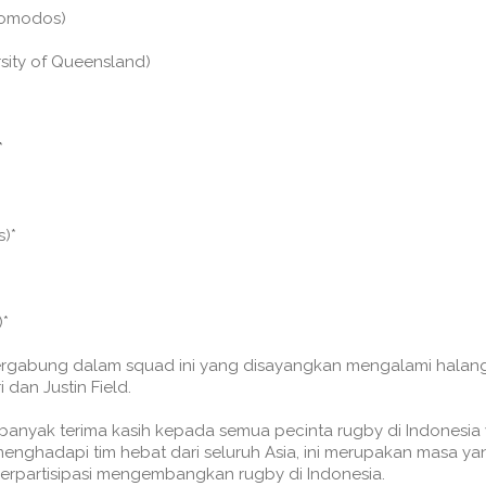
 Komodos)
sity of Queensland)
*
s)*
)*
gabung dalam squad ini yang disayangkan mengalami halanga
 dan Justin Field.
anyak terima kasih kepada semua pecinta rugby di Indonesia y
menghadapi tim hebat dari seluruh Asia, ini merupakan masa y
erpartisipasi mengembangkan rugby di Indonesia.