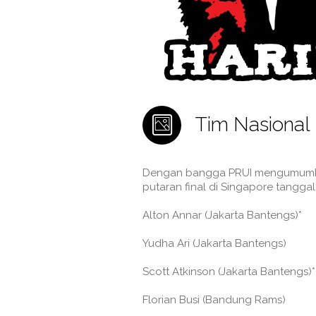
Tim Nasional 
Dengan bangga PRUI mengumumkan 1
putaran final di Singapore tangga
Alton Annar (Jakarta Bantengs)*
Yudha Ari (Jakarta Bantengs)
Scott Atkinson (Jakarta Bantengs)*
Florian Busi (Bandung Rams)