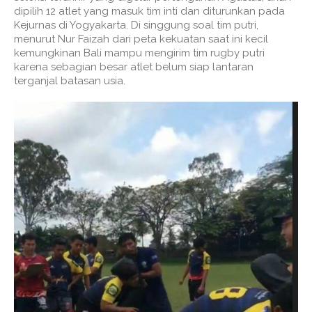
dipilih 12 atlet yang masuk tim inti dan diturunkan pada
Kejurnas di Yogyakarta. Di singgung soal tim putri,
menurut Nur Faizah dari peta kekuatan saat ini kecil
kemungkinan Bali mampu mengirim tim rugby putri
karena sebagian besar atlet belum siap lantaran
terganjal batasan usia.